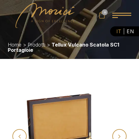
0
IT
EN
Home
>
Prodotti
>
Tellux Vulcano Scatola SC1
Portagioie