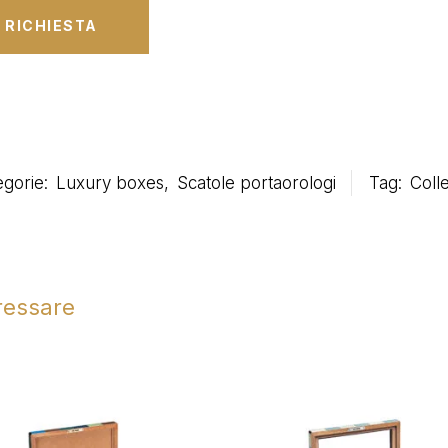
egorie:
Luxury boxes
,
Scatole portaorologi
Tag:
Coll
eressare