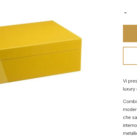
Vi pres
luxury
Combin
modern
che sa
interno
metalli