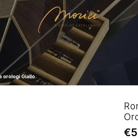
 orologi Giallo
Ro
Oro
€
5