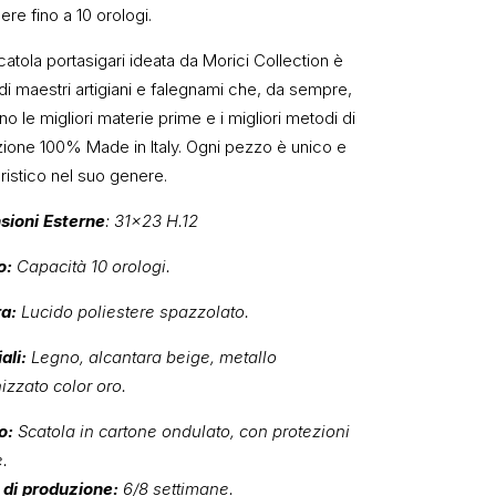
re fino a 10 orologi.
atola portasigari ideata da Morici Collection è
di maestri artigiani e falegnami che, da sempre,
ano le migliori materie prime e i migliori metodi di
zione 100% Made in Italy. Ogni pezzo è unico e
ristico nel suo genere.
sioni Esterne
: 31×23 H.12
o:
Capacità 10 orologi.
ra:
Lucido poliestere spazzolato.
ali:
Legno, alcantara beige, metallo
izzato color oro.
o:
Scatola in cartone ondulato, con protezioni
e.
di produzione:
6/8 settimane.