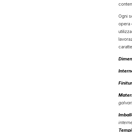
contene
Ogni sc
opera 
utilizz
lavora
caratte
Dimen
Intern
Finitu
Materi
galvan
Imball
intern
Tempi 