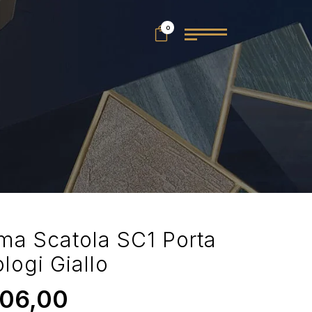
0
ma Scatola SC1 Porta
logi Giallo
06,00