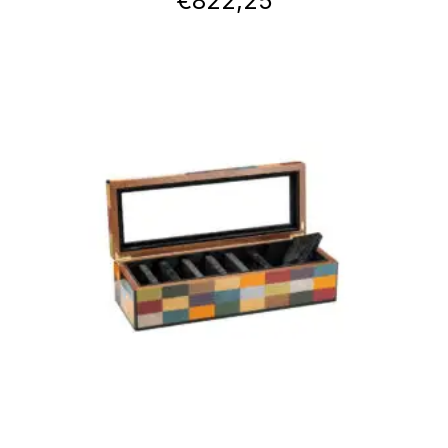
€
822,25