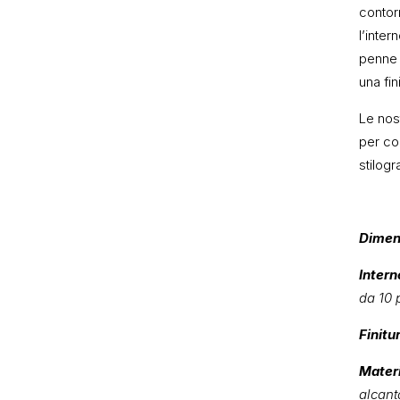
contorn
l’inter
penne 
una fin
Le nos
per co
stilogr
Dimen
Intern
da 10 
Finitu
Materi
alcant