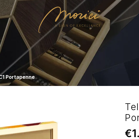
SC1 Portapenne
Tel
Po
€
1