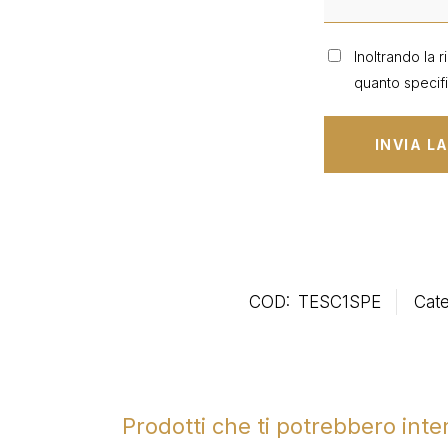
Inoltrando la r
quanto specifi
COD:
TESC1SPE
Cate
Prodotti che ti potrebbero int