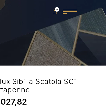
0
lux Sibilla Scatola SC1
rtapenne
.027,82