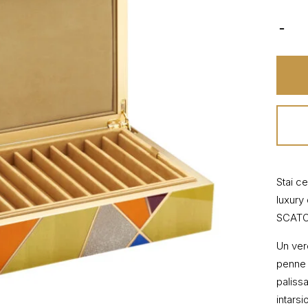
Stai c
luxury
SCATO
Un vero
penne 
palissa
intars