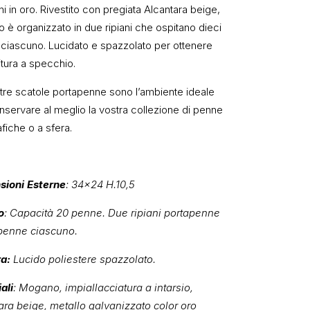
i in oro. Rivestito con pregiata Alcantara beige,
no è organizzato in due ripiani che ospitano dieci
ciascuno. Lucidato e spazzolato per ottenere
itura a specchio.
tre scatole portapenne sono l’ambiente ideale
nservare al meglio la vostra collezione di penne
afiche o a sfera.
sioni Esterne
: 34×24 H.10,5
o
: Capacità 20 penne. Due ripiani portapenne
penne ciascuno.
ra:
Lucido poliestere spazzolato.
ali
: Mogano, impiallacciatura a intarsio,
ara beige, metallo galvanizzato color oro