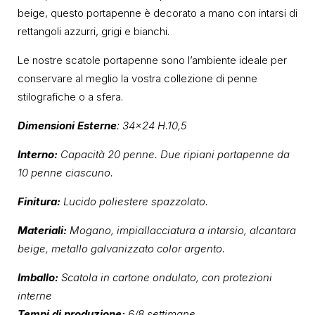
beige, questo portapenne è decorato a mano con intarsi di
rettangoli azzurri, grigi e bianchi.
Le nostre scatole portapenne sono l’ambiente ideale per
conservare al meglio la vostra collezione di penne
stilografiche o a sfera.
Dimensioni Esterne
: 34×24 H.10,5
Interno:
Capacità 20 penne. Due ripiani portapenne da
10 penne ciascuno.
Finitura:
Lucido poliestere spazzolato.
Materiali:
Mogano, impiallacciatura a intarsio, alcantara
beige, metallo galvanizzato color argento.
Imballo:
Scatola in cartone ondulato, con protezioni
interne
Tempi di produzione:
6/8 settimane.