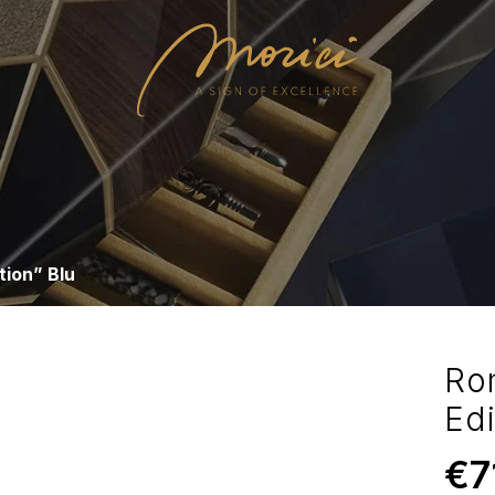
tion” Blu
Ro
Edi
€
7