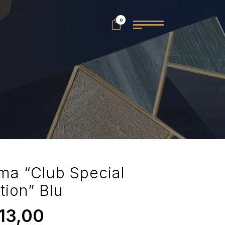
0
ma “Club Special
tion” Blu
13,00