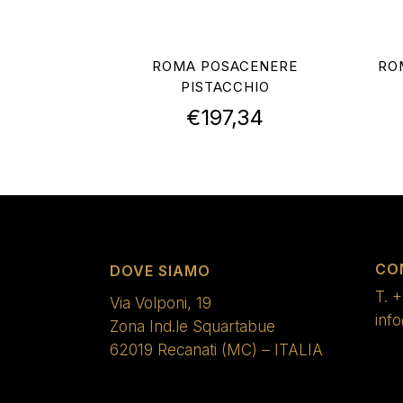
ROMA POSACENERE
RO
PISTACCHIO
€
197,34
CO
DOVE SIAMO
T.
+
Via Volponi, 19
inf
Zona Ind.le Squartabue
62019 Recanati (MC) – ITALIA