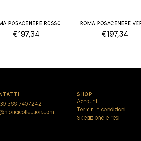
MA POSACENERE ROSSO
ROMA POSACENERE VE
€
197,34
€
197,34
NTATTI
SHOP
Account
39 366 7407242
Termini e condizioni
o@moricicollection.com
Spedizione e resi