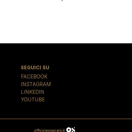
SEGUICI SU
FACEBOOK
INSTAGRAM
LINKEDIN
YOUTUBE
officinesoprani.it