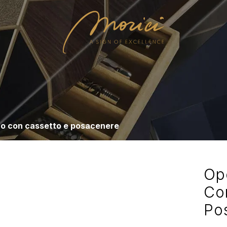
ro con cassetto e posacenere
Op
Co
Po