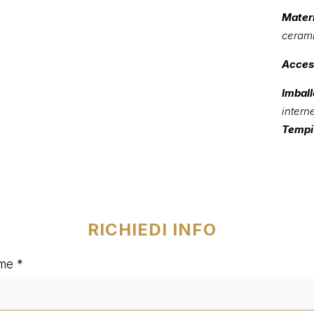
Materi
cerami
Acces
Imball
intern
Tempi 
RICHIEDI INFO
me