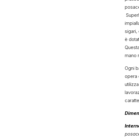
posace
Superb
impial
sigari,
è dota
Questa 
mano ri
Ogni b
opera 
utilizz
lavora
caratte
Dimen
Intern
posac