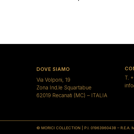
CO
DOVE SIAMO
T.
+
Via Volponi, 19
inf
Zona Ind.le Squartabue
62019 Recanati (MC) – ITALIA
© MORICI COLLECTION | P.I. 01963960438 – R.E.A. M