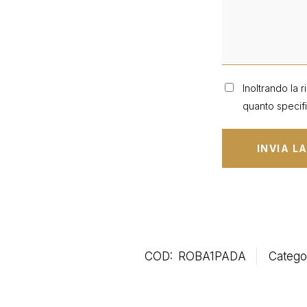
Inoltrando la r
quanto specifi
COD:
ROBA1PADA
Catego