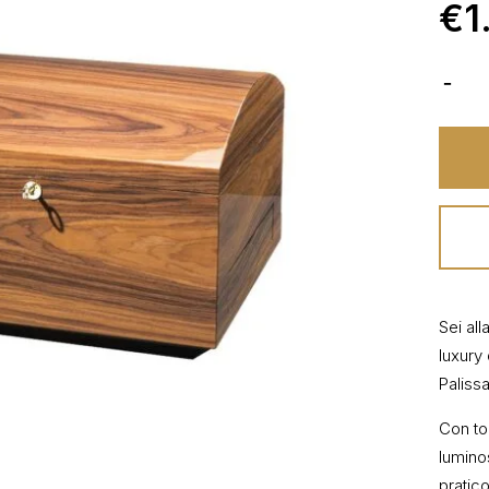
€
1
Sei all
luxury 
Paliss
Con to
lumino
pratic