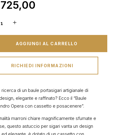
.725,00
AGGIUNGI AL CARRELLO
RICHIEDI INFORMAZIONI
a ricerca di un baule portasigari artigianale di
design, elegante e raffinato? Ecco il “Baule
andro Opera con cassetto e posacenere”.
nalità marroni chiare magnificamente sfumate e
se, questo astuccio per sigari vanta un design
o ed elegante, è dotato di un cassetto con