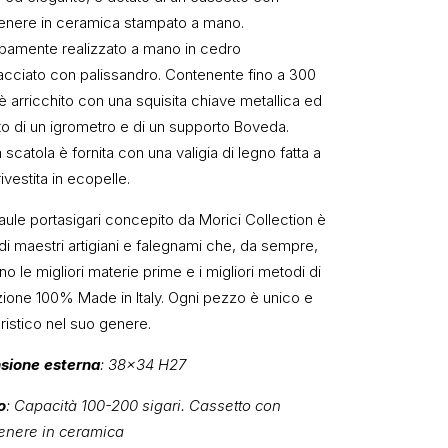
nere in ceramica stampato a mano.
amente realizzato a mano in cedro
lacciato con palissandro. Contenente fino a 300
 è arricchito con una squisita chiave metallica ed
to di un igrometro e di un supporto Boveda.
scatola è fornita con una valigia di legno fatta a
vestita in ecopelle.
aule portasigari concepito da Morici Collection è
di maestri artigiani e falegnami che, da sempre,
ano le migliori materie prime e i migliori metodi di
zione 100% Made in Italy. Ogni pezzo è unico e
ristico nel suo genere.
sione esterna
: 38×34 H27
o
: Capacità 100-200 sigari. Cassetto con
enere in ceramica