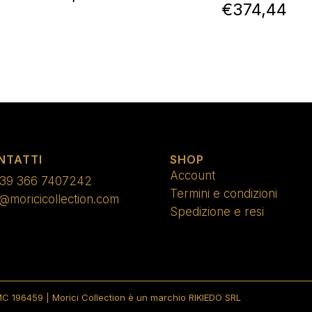
€
374,44
NTATTI
SHOP
Account
39 366 7407242
Termini e condizioni
o@moricicollection.com
Spedizione e resi
C 196459 | Morici Collection è un marchio RIKIEDO SRL