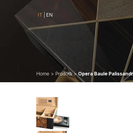
IT
EN
Home
>
Prodotti
>
Opera Baule Palissand