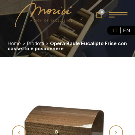
0
IT
EN
Home
>
Prodotti
>
Opera Baule Eucalipto Frisè con
cassetto e posacenere