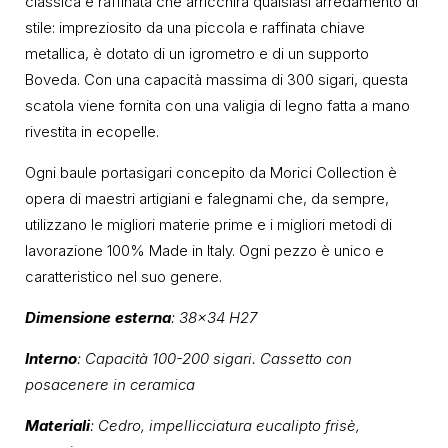
classica e raffinata che arricchirà qualsiasi arredamento di
stile: impreziosito da una piccola e raffinata chiave
metallica, è dotato di un igrometro e di un supporto
Boveda. Con una capacità massima di 300 sigari, questa
scatola viene fornita con una valigia di legno fatta a mano
rivestita in ecopelle.
Ogni baule portasigari concepito da Morici Collection è
opera di maestri artigiani e falegnami che, da sempre,
utilizzano le migliori materie prime e i migliori metodi di
lavorazione 100% Made in Italy. Ogni pezzo è unico e
caratteristico nel suo genere.
Dimensione esterna
: 38×34 H27
Interno
: Capacità 100-200 sigari. Cassetto con
posacenere in ceramica
Materiali
: Cedro, impellicciatura eucalipto frisè,