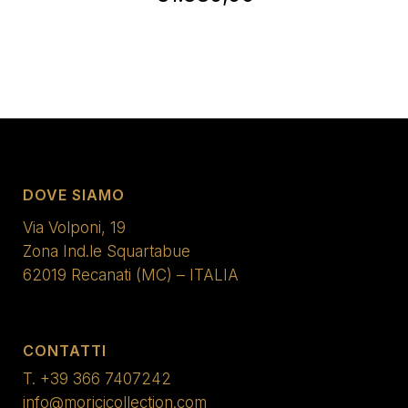
DOVE SIAMO
Via Volponi, 19
Zona Ind.le Squartabue
62019 Recanati (MC) – ITALIA
CONTATTI
T.
+39 366 7407242
info@moricicollection.com