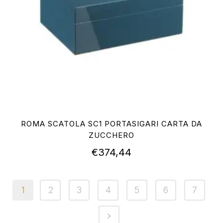
ROMA SCATOLA SC1 PORTASIGARI CARTA DA
ZUCCHERO
€
374,44
1
2
3
4
5
6
7