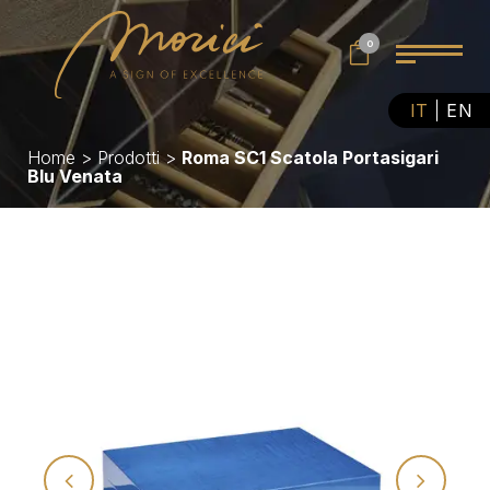
0
IT
EN
Home
>
Prodotti
>
Roma SC1 Scatola Portasigari
Blu Venata