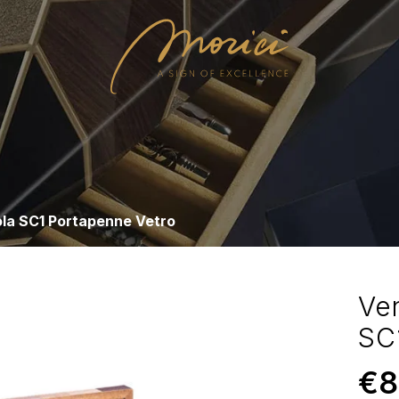
ola SC1 Portapenne Vetro
Ve
SC
€
8