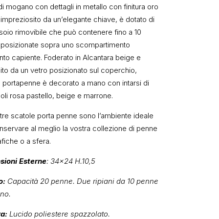
i mogano con dettagli in metallo con finitura oro
 impreziosito da un’elegante chiave, è dotato di
soio rimovibile che può contenere fino a 10
posizionate sopra uno scompartimento
anto capiente. Foderato in Alcantara beige e
hito da un vetro posizionato sul coperchio,
 portapenne è decorato a mano con intarsi di
oli rosa pastello, beige e marrone.
tre scatole porta penne sono l’ambiente ideale
nservare al meglio la vostra collezione di penne
afiche o a sfera.
sioni Esterne
: 34×24 H.10,5
o:
Capacità 20 penne. Due ripiani da 10 penne
uno.
ra:
Lucido poliestere spazzolato.