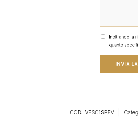
Inoltrando la r
quanto specifi
COD:
VESC1SPEV
Categ