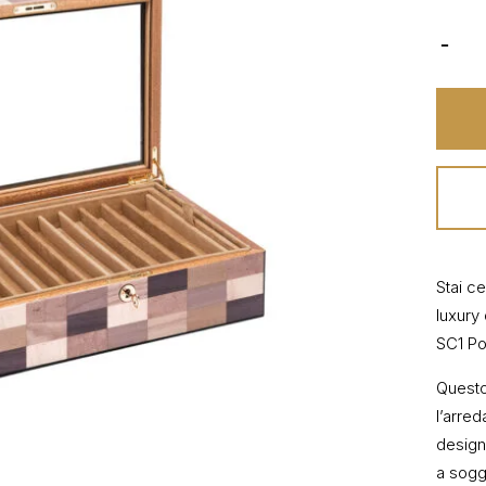
Stai c
luxury
SC1 Po
Questo
l’arre
design 
a sogge