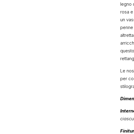
legno d
rosa e
un vas
penne 
altrett
arricc
questo
rettang
Le nos
per co
stilogr
Dimen
Intern
ciasc
Finitu