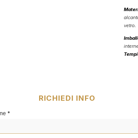
Materi
alcant
vetro.
Imball
intern
Tempi 
RICHIEDI INFO
me