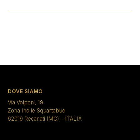
DOVE SIAMO
Via Volponi, 19
Zona Ind.le Squartabue
62019 Recanati (MC) – ITALIA