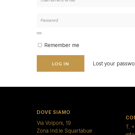
Remember me
Lost your passwo
DOVE SIAMO
CO
Via Volponi, 19
T.
+
Zona Ind.le Squartabue
inf