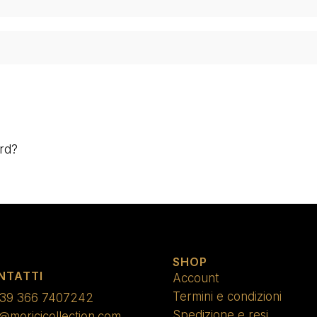
rd?
SHOP
NTATTI
Account
Termini e condizioni
39 366 7407242
Spedizione e resi
o@moricicollection.com