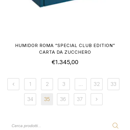
HUMIDOR ROMA “SPECIAL CLUB EDITION”
CARTA DA ZUCCHERO
€
1.345,00
1
2
3
…
32
33
34
35
36
37